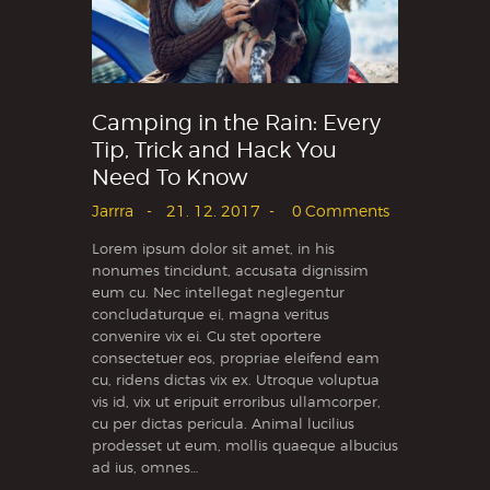
Camping in the Rain: Every
Tip, Trick and Hack You
Need To Know
Jarrra
21. 12. 2017
0
Comments
Lorem ipsum dolor sit amet, in his
nonumes tincidunt, accusata dignissim
eum cu. Nec intellegat neglegentur
concludaturque ei, magna veritus
convenire vix ei. Cu stet oportere
consectetuer eos, propriae eleifend eam
cu, ridens dictas vix ex. Utroque voluptua
vis id, vix ut eripuit erroribus ullamcorper,
cu per dictas pericula. Animal lucilius
prodesset ut eum, mollis quaeque albucius
ad ius, omnes…