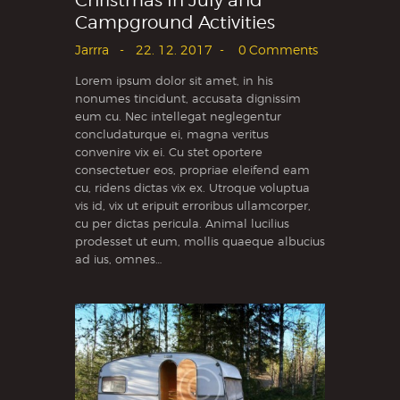
Christmas In July and
Campground Activities
Jarrra
22. 12. 2017
0
Comments
Lorem ipsum dolor sit amet, in his
nonumes tincidunt, accusata dignissim
eum cu. Nec intellegat neglegentur
concludaturque ei, magna veritus
convenire vix ei. Cu stet oportere
consectetuer eos, propriae eleifend eam
cu, ridens dictas vix ex. Utroque voluptua
vis id, vix ut eripuit erroribus ullamcorper,
cu per dictas pericula. Animal lucilius
prodesset ut eum, mollis quaeque albucius
ad ius, omnes…