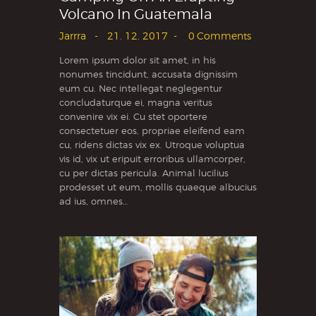
Volcano In Guatemala
Jarrra
21. 12. 2017
0
Comments
Lorem ipsum dolor sit amet, in his
nonumes tincidunt, accusata dignissim
eum cu. Nec intellegat neglegentur
concludaturque ei, magna veritus
convenire vix ei. Cu stet oportere
consectetuer eos, propriae eleifend eam
cu, ridens dictas vix ex. Utroque voluptua
vis id, vix ut eripuit erroribus ullamcorper,
cu per dictas pericula. Animal lucilius
prodesset ut eum, mollis quaeque albucius
ad ius, omnes…