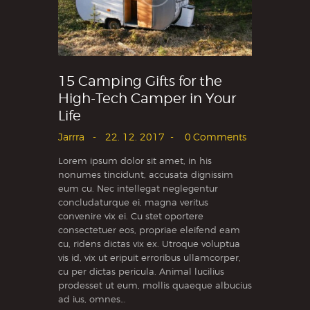
15 Camping Gifts for the
High-Tech Camper in Your
Life
Jarrra
22. 12. 2017
0
Comments
Lorem ipsum dolor sit amet, in his
nonumes tincidunt, accusata dignissim
eum cu. Nec intellegat neglegentur
concludaturque ei, magna veritus
convenire vix ei. Cu stet oportere
consectetuer eos, propriae eleifend eam
cu, ridens dictas vix ex. Utroque voluptua
vis id, vix ut eripuit erroribus ullamcorper,
cu per dictas pericula. Animal lucilius
prodesset ut eum, mollis quaeque albucius
ad ius, omnes…