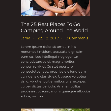
The 25 Best Places To Go
Camping Around the World
Jarrra
22. 12. 2017
3
Comments
Lorem ipsum dolor sit amet, in his
nonumes tincidunt, accusata dignissim
eum cu. Nec intellegat neglegentur
concludaturque ei, magna veritus
convenire vix ei. Cu stet oportere
consectetuer eos, propriae eleifend eam
cu, ridens dictas vix ex. Utroque voluptua
vis id, vix ut eripuit erroribus ullamcorper,
cu per dictas pericula. Animal lucilius
prodesset ut eum, mollis quaeque albucius
ad ius, omnes…