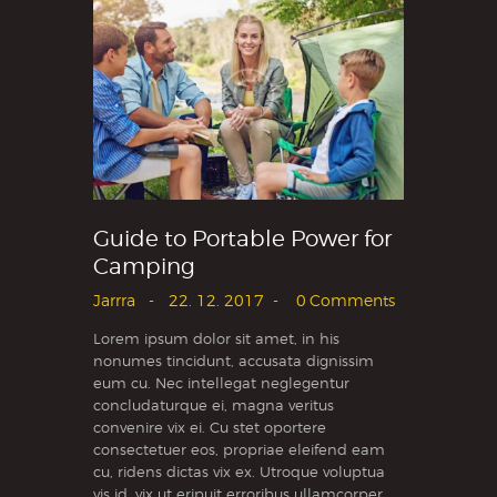
Guide to Portable Power for
Camping
Jarrra
22. 12. 2017
0
Comments
Lorem ipsum dolor sit amet, in his
nonumes tincidunt, accusata dignissim
eum cu. Nec intellegat neglegentur
concludaturque ei, magna veritus
convenire vix ei. Cu stet oportere
consectetuer eos, propriae eleifend eam
cu, ridens dictas vix ex. Utroque voluptua
vis id, vix ut eripuit erroribus ullamcorper,