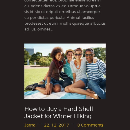
consectetuer eos, propriae eleifend eam
cu, ridens dictas vix ex. Utroque voluptua
vis id, vix ut eripuit erroribus ullamcorper,
cu per dictas pericula. Animal lucilius
prodesset ut eum, mollis quaeque albucius
ad ius, omnes…
How to Buy a Hard Shell
Jacket for Winter Hiking
Jarrra
22. 12. 2017
0
Comments